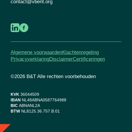
contact@vbent.org
Algemene voorwaarden
Klachtenregeling
Privacyverklaring
Disclaimer
Certificeringen
©2026 B&T Alle rechten voorbehouden
KVK
36044509
IBAN
NL48ABNA0587764988
BIC
ABNANL2A
BTW
NL8125.36.757.B.01