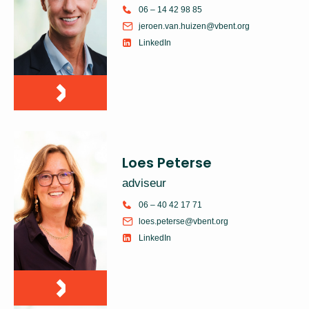
06 – 14 42 98 85
jeroen.van.huizen@vbent.org
LinkedIn
Loes Peterse
adviseur
06 – 40 42 17 71
loes.peterse@vbent.org
LinkedIn