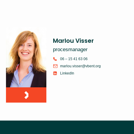
Marlou Visser
procesmanager
06 – 15 41 63 06
marlou.visser@vbent.org
LinkedIn