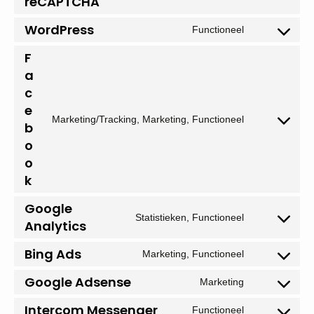
reCAPTCHA
to
service
WordPress
Functioneel
Consent
google-
to
recaptcha
F
service
a
wordpress
c
e
Marketing/Tracking, Marketing, Functioneel
Consent
b
to
o
service
o
facebook
k
Google
Statistieken, Functioneel
Consent
Analytics
to
service
Bing Ads
Marketing, Functioneel
Consent
google-
to
analytics
Google Adsense
Marketing
service
Consent
bing-
to
Intercom Messenger
Functioneel
ads
service
Consent