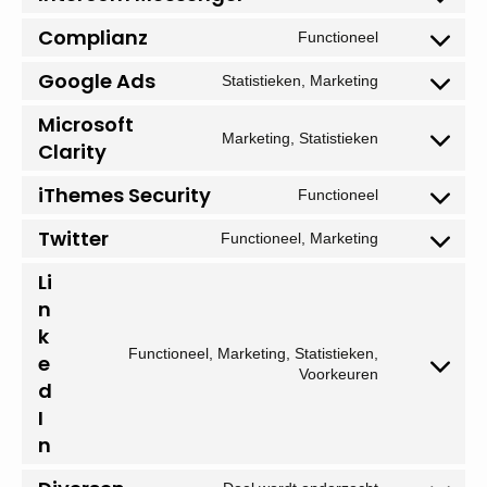
google-
to
Complianz
Functioneel
adsense
service
Consent
intercom-
to
Google Ads
Statistieken, Marketing
messenger
service
Consent
complianz
to
Microsoft
service
Marketing, Statistieken
Consent
Clarity
google-
to
ads
service
iThemes Security
Functioneel
Consent
microsoft-
to
clarity
Twitter
Functioneel, Marketing
service
Consent
ithemes-
to
Li
security
service
n
twitter
k
Functioneel, Marketing, Statistieken,
e
Consent
Voorkeuren
d
to
service
I
linkedin
n