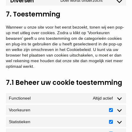
Diversen
Doel wordt onderzocht
Consent
to
7. Toestemming
service
diversen
Wanneer u onze site voor het eerst bezoekt, tonen wij een pop-
up met uitleg over cookies. Zodra u klikt op ‘Voorkeuren
bewaren’ geeft u ons toestemming om de categorieën cookies
en plug-ins te gebruiken die u heeft geselecteerd in de pop-up
en welke zijn omschreven in het Cookiebeleid. U kunt via uw
browser het plaatsen van cookies uitschakelen, u moet er dan
wel rekening mee houden dat onze site dan mogelijk niet meer
optimaal werkt.
7.1 Beheer uw cookie toestemming
Functioneel
Altijd actief
Voorkeuren
Voorkeure
Statistieken
Statistiek