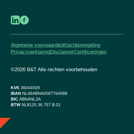
Algemene voorwaarden
Klachtenregeling
Privacyverklaring
Disclaimer
Certificeringen
©2026 B&T Alle rechten voorbehouden
KVK
36044509
IBAN
NL48ABNA0587764988
BIC
ABNANL2A
BTW
NL8125.36.757.B.01