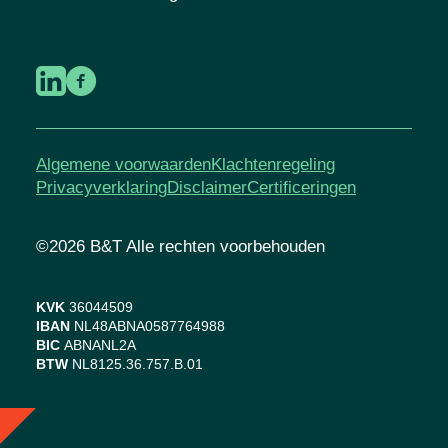
Algemene voorwaarden
Klachtenregeling
Privacyverklaring
Disclaimer
Certificeringen
©2026 B&T Alle rechten voorbehouden
KVK
36044509
IBAN
NL48ABNA0587764988
BIC
ABNANL2A
BTW
NL8125.36.757.B.01