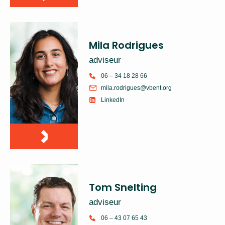
Mila Rodrigues
adviseur
06 – 34 18 28 66
mila.rodrigues@vbent.org
LinkedIn
Tom Snelting
adviseur
06 – 43 07 65 43