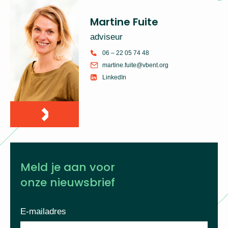
Martine Fuite
adviseur
06 – 22 05 74 48
martine.fuite@vbent.org
LinkedIn
Meld je aan voor
onze nieuwsbrief
E-mailadres