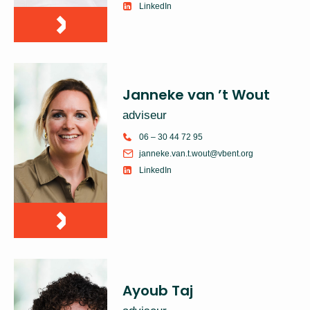
LinkedIn
Janneke van ’t Wout
adviseur
06 – 30 44 72 95
janneke.van.t.wout@vbent.org
LinkedIn
Ayoub Taj