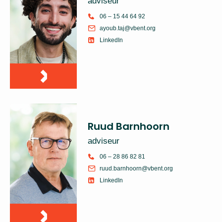
adviseur
06 – 15 44 64 92
ayoub.taj@vbent.org
LinkedIn
Ruud Barnhoorn
adviseur
06 – 28 86 82 81
ruud.barnhoorn@vbent.org
LinkedIn