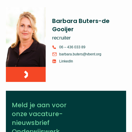
Barbara Buters-de
Gooijer
recruiter
06 – 436 033 89
barbara.buters@vbent.org
LinkedIn
Meld je aan voor
onze vacature­
nieuwsbrief
Onderwijswerk