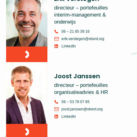
directeur – portefeuilles
interim-management &
onderwijs
06 – 21 85 39 16
erik.verstegen@vbent.org
LinkedIn
Joost Janssen
directeur – portefeuilles
organisatieadvies & HR
06 – 53 78 07 85
joost.janssen@vbent.org
LinkedIn