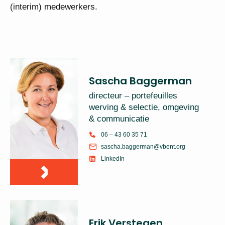
(interim) medewerkers.
Sascha Baggerman
directeur – portefeuilles
werving & selectie, omgeving
& communicatie
06 – 43 60 35 71
sascha.baggerman@vbent.org
LinkedIn
Erik Verstegen