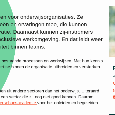
en voor onderwijsorganisaties. Ze
eeën en ervaringen mee, die kunnen
atie. Daarnaast kunnen zij-instromers
nclusieve werkomgeving. En dat leidt weer
iteit binnen teams.
op bestaande processen en werkwijzen. Met hun kennis
tise binnen de organisatie uitbreiden en versterken.
a
en uit andere sectoren dan het onderwijs. Uiteraard
 een sector die zij nog niet goed kennen. Daarom
derschapsacademie
voor het opleiden en begeleiden