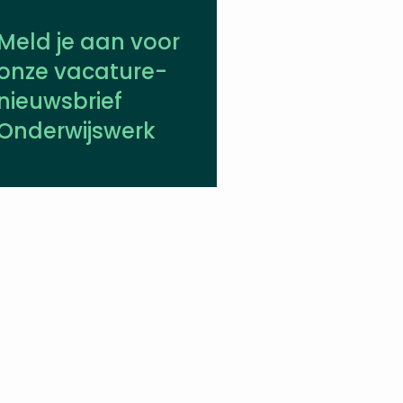
Meld je aan voor
onze vacature­
nieuwsbrief
Onderwijswerk