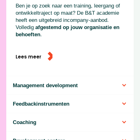
Ben je op zoek naar een training, leergang of
ontwikkeltraject op maat? De B&T academie
heeft een uitgebreid incompany-aanbod.
Volledig
afgestemd op jouw organisatie en
behoeften
.
Lees meer
Management development
Feedbackinstrumenten
Management development
Coaching
Welke
vaardigheden
heb je nodig om
Feedbackinstrumenten
ambities
te verwezenlijken? Hoe verleidt de
huidige
context
tot leren? Wat gaat de leerling