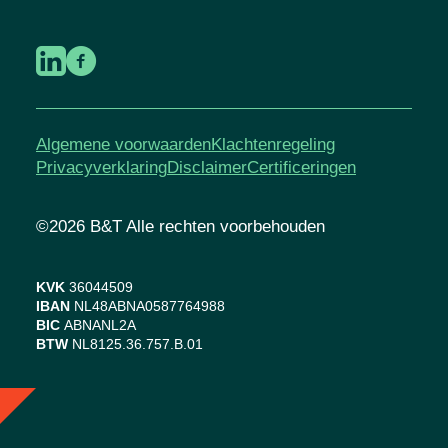
Algemene voorwaarden
Klachtenregeling
Privacyverklaring
Disclaimer
Certificeringen
©2026 B&T Alle rechten voorbehouden
KVK
36044509
IBAN
NL48ABNA0587764988
BIC
ABNANL2A
BTW
NL8125.36.757.B.01