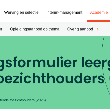
Werving en selectie
Interim-management
Academie
er
Opleidingsaanbod op thema
Overig aanbod
sformulier lee
oezichthouders
tende toezichthouders (2025)