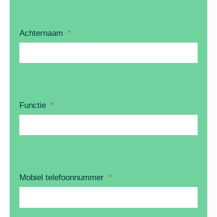
Achternaam
*
Functie
*
Mobiel telefoonnummer
*