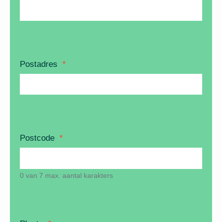
Postadres
*
Postcode
*
0 van 7 max. aantal karakters