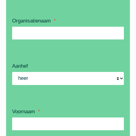
Organisatienaam
*
Aanhef
Voornaam
*