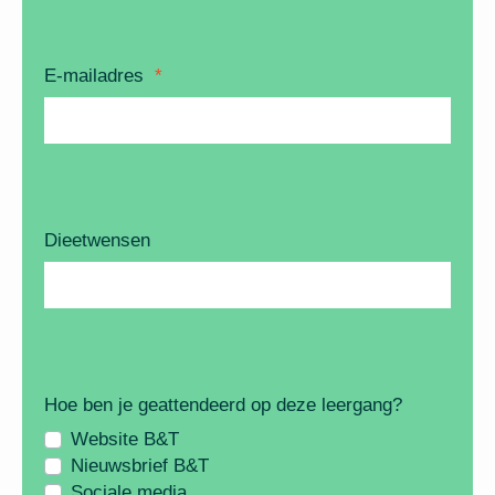
E-mailadres
*
Dieetwensen
Hoe ben je geattendeerd op deze leergang?
Website B&T
Nieuwsbrief B&T
Sociale media