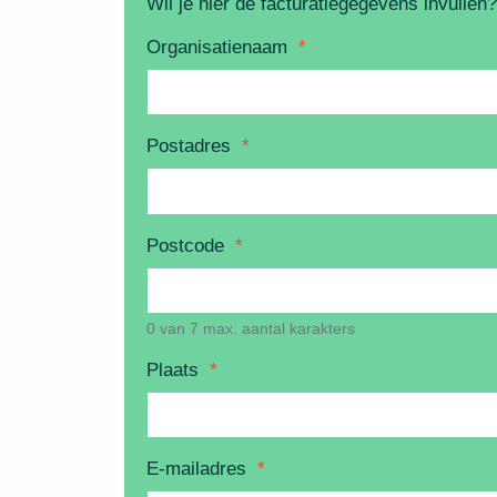
Wil je hier de facturatiegegevens invullen?
Organisatienaam
*
Postadres
*
Postcode
*
0 van 7 max. aantal karakters
Plaats
*
E-mailadres
*