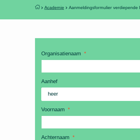
Academie
Aanmeldingsformulier verdiepende l
Organisatienaam
*
Aanhef
Voornaam
*
Achternaam
*