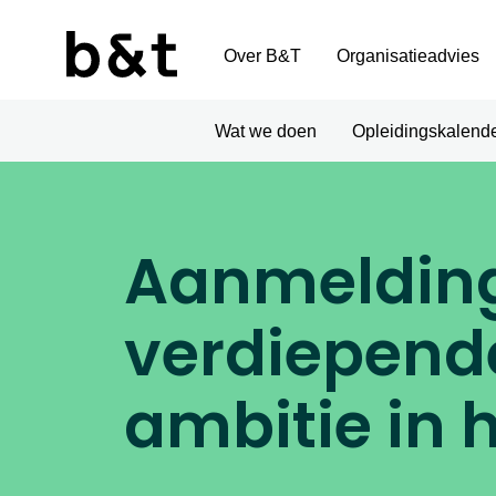
Over B&T
Organisatieadvies
Wat we doen
Opleidingskalend
Aanmelding
verdiepende
ambitie in 