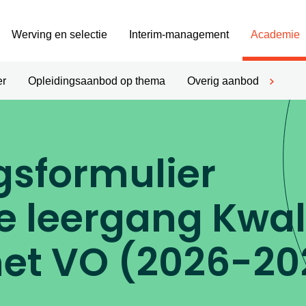
Werving en selectie
Interim-management
Academie
er
Opleidingsaanbod op thema
Overig aanbod
sformulier
 leergang Kwali
het VO (2026-20