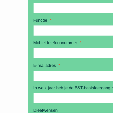
Functie
*
Mobiel telefoonnummer
*
E-mailadres
*
In welk jaar heb je de B&T-basisleergang 
Dieetwensen