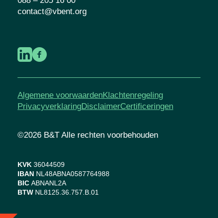
088 – 205 16 00
contact@vbent.org
Algemene voorwaarden
Klachtenregeling
Privacyverklaring
Disclaimer
Certificeringen
©2026 B&T Alle rechten voorbehouden
KVK
36044509
IBAN
NL48ABNA0587764988
BIC
ABNANL2A
BTW
NL8125.36.757.B.01