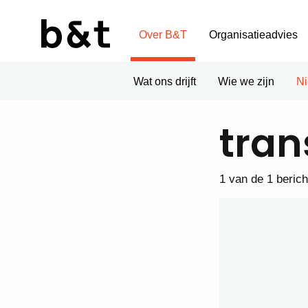
Over B&T
Organisatieadvies
Wat ons drijft
Wie we zijn
N
tran
1 van de 1 beric