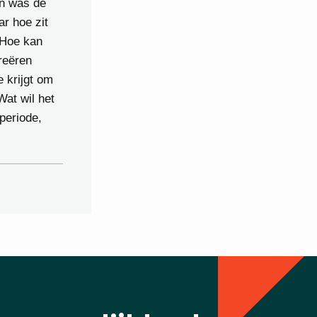
en was de
ar hoe zit
 Hoe kan
reëren
e krijgt om
Wat wil het
periode,