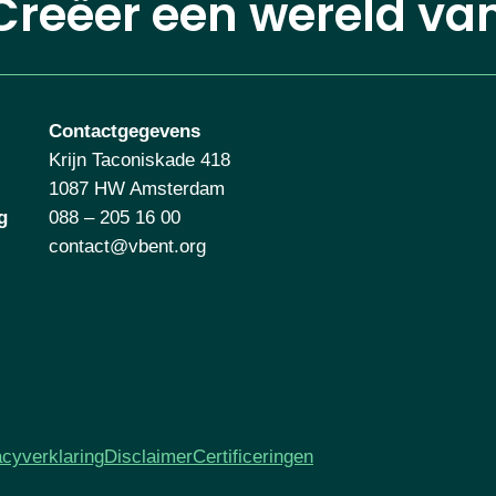
Creëer een wereld va
Contactgegevens
Krijn Taconiskade 418
1087 HW Amsterdam
g
088 – 205 16 00
contact@vbent.org
acyverklaring
Disclaimer
Certificeringen