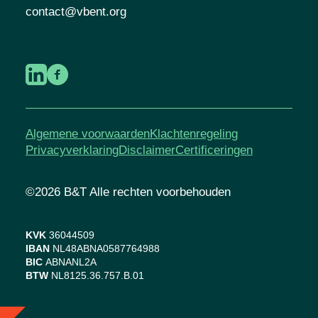
contact@vbent.org
Algemene voorwaarden
Klachtenregeling
Privacyverklaring
Disclaimer
Certificeringen
©2026 B&T Alle rechten voorbehouden
KVK
36044509
IBAN
NL48ABNA0587764988
BIC
ABNANL2A
BTW
NL8125.36.757.B.01