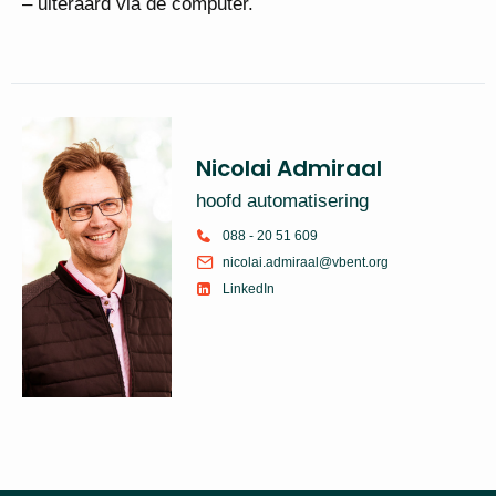
– uiteraard via de computer.
Nicolai Admiraal
hoofd automatisering
088 - 20 51 609
nicolai.admiraal@vbent.org
LinkedIn