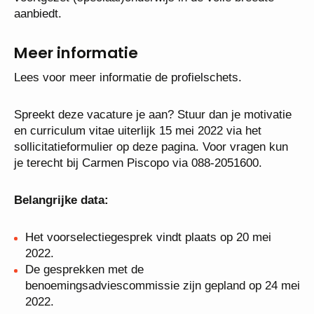
eventueel tegenkomen. Onze leerlingen zijn tot veel
in staat en op school gaan ze dat ontdekken en
verder uitbouwen.
Het Axia College vormt samen met vijf reguliere VO-
scholen de Onderwijsgroep Amersfoort, die
openbaar voortgezet (speciaal)onderwijs in de volle
breedte aanbiedt.
Meer informatie
Lees voor meer informatie de profielschets.
Spreekt deze vacature je aan? Stuur dan je
motivatie en curriculum vitae uiterlijk 15 mei 2022
via het sollicitatieformulier op deze pagina. Voor
vragen kun je terecht bij Carmen Piscopo via 088-
2051600.
Belangrijke data: