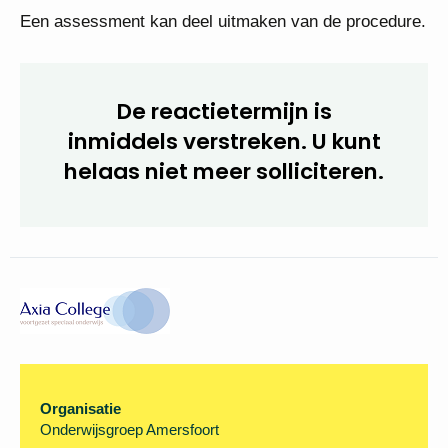
Het voorselectiegesprek vindt plaats op 20 mei
2022.
De gesprekken met de
benoemingsadviescommissie zijn gepland op 24
mei 2022.
Een assessment kan deel uitmaken van de
procedure.
De reactietermijn is
inmiddels verstreken. U kunt
helaas niet meer
solliciteren.