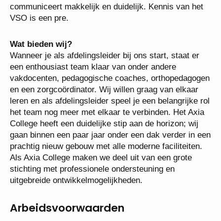
de organisatie als geheel. Je weet als geen ander de
visie te vertalen naar de praktijk. Je bent
resultaatgericht, organisatorisch sterk en je
communiceert makkelijk en duidelijk. Kennis van het
VSO is een pre.
Wat bieden wij?
Wanneer je als afdelingsleider bij ons start, staat er
een enthousiast team klaar van onder andere
vakdocenten, pedagogische coaches,
orthopedagogen en een zorgcoördinator. Wij willen
graag van elkaar leren en als afdelingsleider speel je
een belangrijke rol het team nog meer met elkaar te
verbinden. Het Axia College heeft een duidelijke stip
aan de horizon; wij gaan binnen een paar jaar onder
een dak verder in een prachtig nieuw gebouw met
alle moderne faciliteiten.
Als Axia College maken we deel uit van een grote
stichting met professionele ondersteuning en