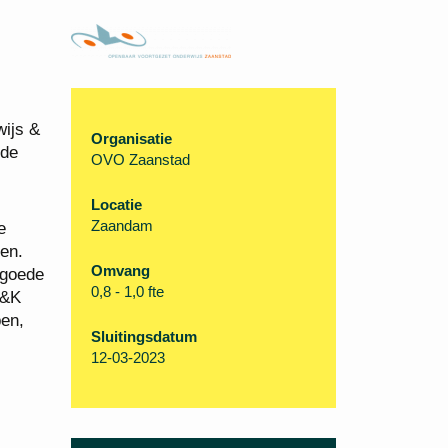
wijs &
Organisatie
 de
OVO Zaanstad
Locatie
Zaandam
e
ren.
Omvang
 goede
0,8 - 1,0 fte
O&K
pen,
Sluitingsdatum
12-03-2023