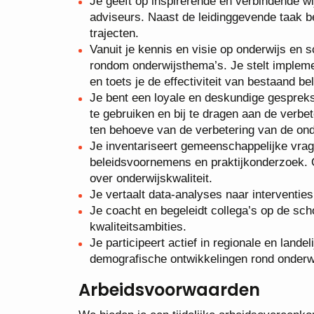
Je geeft op inspirerende en verbindende w
adviseurs. Naast de leidinggevende taak be
trajecten.
Vanuit je kennis en visie op onderwijs en 
rondom onderwijsthema’s. Je stelt impleme
en toets je de effectiviteit van bestaand bel
Je bent een loyale en deskundige gesprek
te gebruiken en bij te dragen aan de verbet
ten behoeve van de verbetering van de onde
Je inventariseert gemeenschappelijke vrage
beleidsvoornemens en praktijkonderzoek. O
over onderwijskwaliteit.
Je vertaalt data-analyses naar interventies
Je coacht en begeleidt collega’s op de sch
kwaliteitsambities.
Je participeert actief in regionale en land
demografische ontwikkelingen rond onderw
Arbeidsvoorwaarden