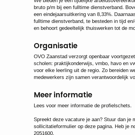
We bieden je een tijdelijke arbeidsovereenk
bruto p/m bij een fulltime dienstverband. Bo
een eindejaarsuitkering van 8,33%. Daarnaast 
fulltime dienstverband, te besteden in tijd e
en behoort gedeeltelijk thuiswerken tot de m
Organisatie
OVO Zaanstad verzorgt openbaar voortgezet 
scholen: praktijkonderwijs, vmbo, havo en v
voor elke leerling uit de regio. Zo bereiden 
medewerkers zijn samen verantwoordelijk voo
Meer informatie
Lees voor meer informatie de profielschets.
Spreekt deze vacature je aan? Stuur dan je mo
sollicitatieformulier op deze pagina. Heb je
2051600.