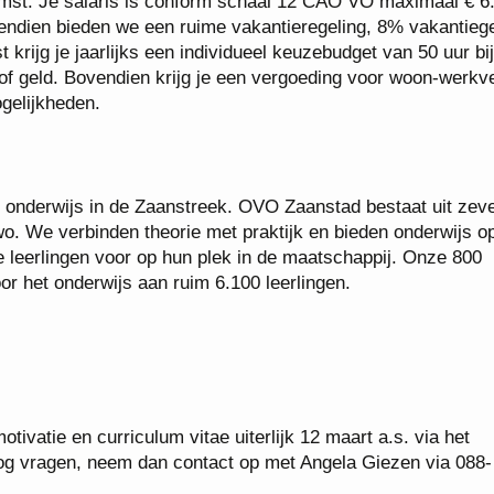
omst. Je salaris is conform schaal 12 CAO VO maximaal € 6
vendien bieden we een ruime vakantieregeling, 8% vakantieg
krijg je jaarlijks een individueel keuzebudget van 50 uur bi
n/of geld. Bovendien krijg je een vergoeding voor woon-werkv
ogelijkheden.
onderwijs in de Zaanstreek. OVO Zaanstad bestaat uit zev
wo. We verbinden theorie met praktijk en bieden onderwijs o
we leerlingen voor op hun plek in de maatschappij. Onze 800
r het onderwijs aan ruim 6.100 leerlingen.
tivatie en curriculum vitae uiterlijk 12 maart a.s. via het
 nog vragen, neem dan contact op met Angela Giezen via 088-