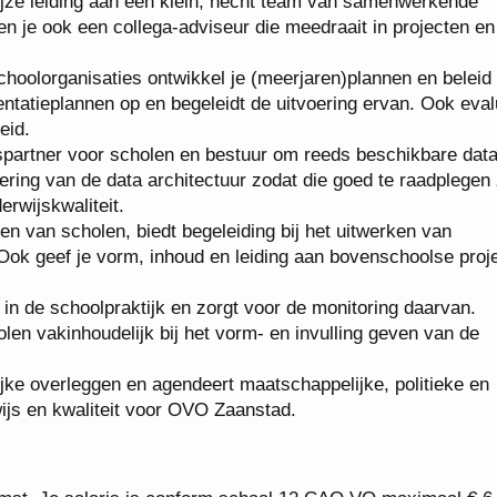
ijze leiding aan een klein, hecht team van samenwerkende
n je ook een collega-adviseur die meedraait in projecten en
schoolorganisaties ontwikkel je (meerjaren)plannen en beleid
ntatieplannen op en begeleidt de uitvoering ervan. Ook eva
eid.
spartner voor scholen en bestuur om reeds beschikbare dat
ering van de data architectuur zodat die goed te raadplegen 
rwijskwaliteit.
n van scholen, biedt begeleiding bij het uitwerken van
ok geef je vorm, inhoud en leiding aan bovenschoolse proj
 in de schoolpraktijk en zorgt voor de monitoring daarvan.
olen vakinhoudelijk bij het vorm- en invulling geven van de
elijke overleggen en agendeert maatschappelijke, politieke en
ijs en kwaliteit voor OVO Zaanstad.