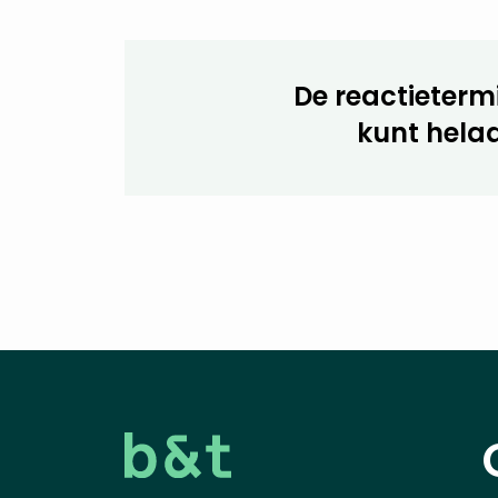
De reactietermi
kunt helaa