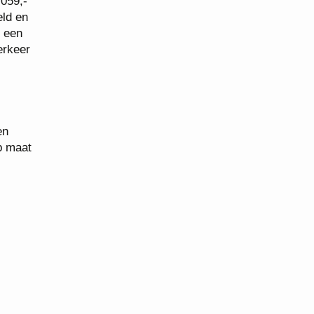
.059,-
eld en
j een
erkeer
en
p maat