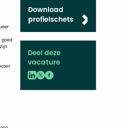
Download
profielschets
lueer
a goed
zijn
Deel deze
vacature
ecten