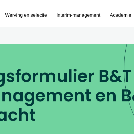
Werving en selectie
Interim-management
Academie
sformulier B&T
anagement en B
racht