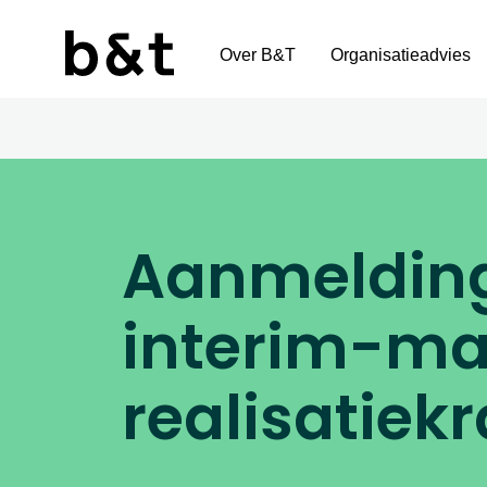
Over B&T
Organisatieadvies
Aanmelding
interim-m
realisatiek