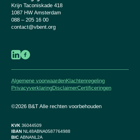
Krijn Taconiskade 418
1087 HW Amsterdam
088 – 205 16 00
contact@vbent.org
Algemene voorwaarden
Klachtenregeling
Privacyverklaring
Disclaimer
Certificeringen
©2026 B&T Alle rechten voorbehouden
KVK
36044509
IBAN
NL48ABNA0587764988
BIC
ABNANL2A