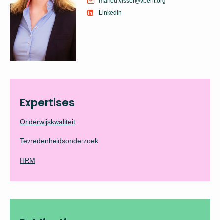
marlou.visser@vbent.org
LinkedIn
Expertises
Onderwijskwaliteit
Tevredenheidsonderzoek
HRM