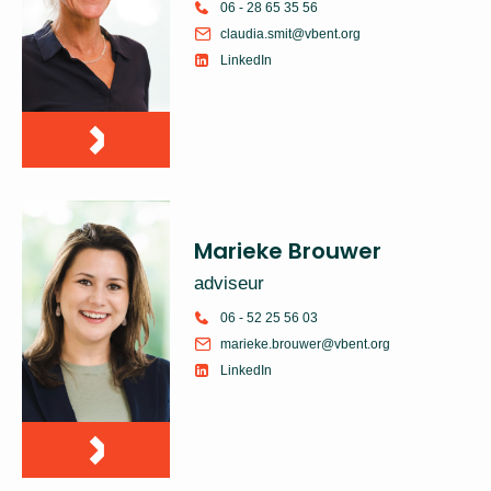
06 - 28 65 35 56
claudia.smit@vbent.org
LinkedIn
Marieke Brouwer
adviseur
06 - 52 25 56 03
marieke.brouwer@vbent.org
LinkedIn