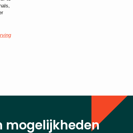
nals,
er
rving
n mogelijkheden