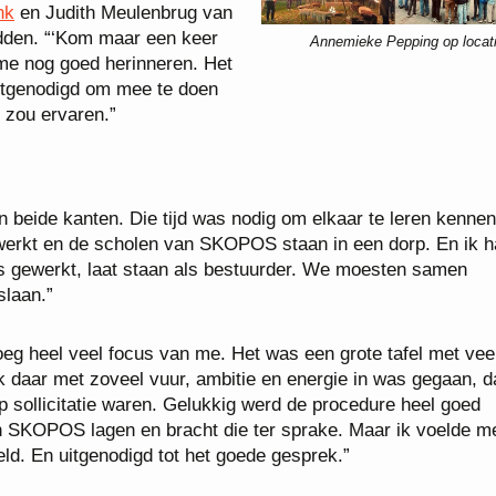
nk
en Judith Meulenbrug van
dden. “‘Kom maar een keer
Annemieke Pepping op locat
 me nog goed herinneren. Het
 uitgenodigd om mee te doen
t zou ervaren.”
 beide kanten. Die tijd was nodig om elkaar te leren kennen
gewerkt en de scholen van SKOPOS staan in een dorp. En ik 
ijs gewerkt, laat staan als bestuurder. We moesten samen
slaan.”
oeg heel veel focus van me. Het was een grote tafel met vee
 daar met zoveel vuur, ambitie en energie in was gegaan, d
op sollicitatie waren. Gelukkig werd de procedure heel goed
an SKOPOS lagen en bracht die ter sprake. Maar ik voelde m
ld. En uitgenodigd tot het goede gesprek.”