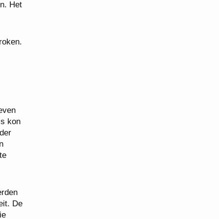
n. Het
roken.
 even
js kon
der
n
te
erden
eit. De
ie