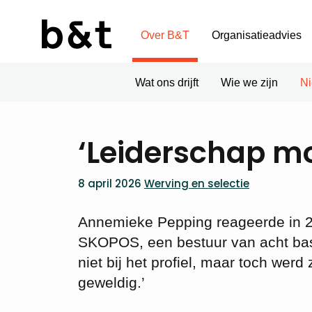
Over B&T
Organisatieadvies
Wat ons drijft
Wie we zijn
N
‘Leiderschap m
8 april 2026
Werving en selectie
Annemieke Pepping reageerde in 20
SKOPOS, een bestuur van acht basi
niet bij het profiel, maar toch w
geweldig.’