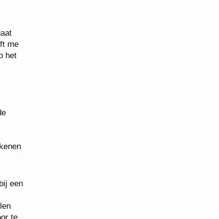
gaat
ft me
p het
de
ekenen
bij een
jlen
or te