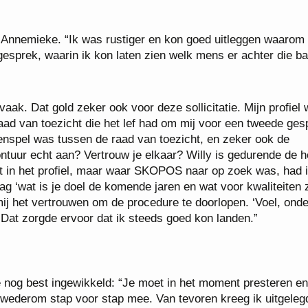
 Annemieke. “Ik was rustiger en kon goed uitleggen waarom 
esprek, waarin ik kon laten zien welk mens er achter die b
aak. Dat gold zeker ook voor deze sollicitatie. Mijn profiel
aad van toezicht die het lef had om mij voor een tweede ges
menspel was tussen de raad van toezicht, en zeker ook de
ontuur echt aan? Vertrouw je elkaar? Willy is gedurende de h
t in het profiel, maar waar SKOPOS naar op zoek was, had 
ag ‘wat is je doel de komende jaren en wat voor kwaliteiten 
j mij het vertrouwen om de procedure te doorlopen. ‘Voel, ond
e. Dat zorgde ervoor dat ik steeds goed kon landen.”
nog best ingewikkeld: “Je moet in het moment presteren en
e wederom stap voor stap mee. Van tevoren kreeg ik uitgeleg