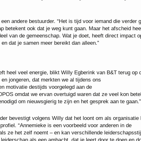
en andere bestuurder. “Het is tijd voor iemand die verder 
p betekent ook dat je weg kunt gaan. Maar het afscheid hee
deel van de gemeenschap. Wat je doet, heeft direct impact o
, en dat je samen meer bereikt dan alleen.”
ft heel veel energie, blikt Willy Egberink van B&T terug op 
 en jongeren, dat merkten we al tijdens ons
 motivatie destijds voorgelegd aan de
OS omdat we ervan overtuigd waren dat ze veel kon bet
nodigd om nieuwsgierig te zijn en het gesprek aan te gaan.”
 bevestigt volgens Willy dat het loont om als organisatie 
 profiel. “Annemieke is een voorbeeld voor anderen in de
oals ze het zelf noemt – en kan verschillende leiderschapssti
t leiderschap als een ambacht, dat je leert door te doen en do