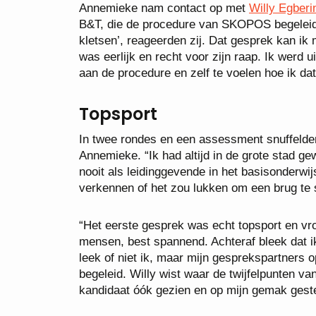
Annemieke nam contact op met
Willy Egberi
B&T, die de procedure van SKOPOS begelei
kletsen’, reageerden zij. Dat gesprek kan ik
was eerlijk en recht voor zijn raap. Ik werd
aan de procedure en zelf te voelen hoe ik da
Topsport
In twee rondes en een assessment snuffelden
Annemieke. “Ik had altijd in de grote stad 
nooit als leidinggevende in het basisonderw
verkennen of het zou lukken om een brug te 
“Het eerste gesprek was echt topsport en vr
mensen, best spannend. Achteraf bleek dat ik
leek of niet ik, maar mijn gesprekspartners 
begeleid. Willy wist waar de twijfelpunten v
kandidaat óók gezien en op mijn gemak geste