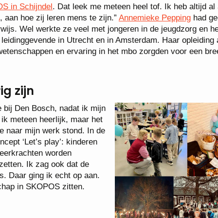
 in Schijndel
. Dat leek me meteen heel tof. Ik heb altijd al
, aan hoe zij leren mens te zijn.”
Annemieke Pepping
had ge
rwijs. Wel werkte ze veel met jongeren in de jeugdzorg en he
 leidinggevende in Utrecht en in Amsterdam. Haar opleiding
swetenschappen en ervaring in het mbo zorgden voor een bre
g zijn
 bij Den Bosch, nadat ik mijn
ik meteen heerlijk, maar het
le naar mijn werk stond. In de
ept ‘Let’s play’: kinderen
leerkrachten worden
etten. Ik zag ook dat de
 Daar ging ik echt op aan.
chap in SKOPOS zitten.