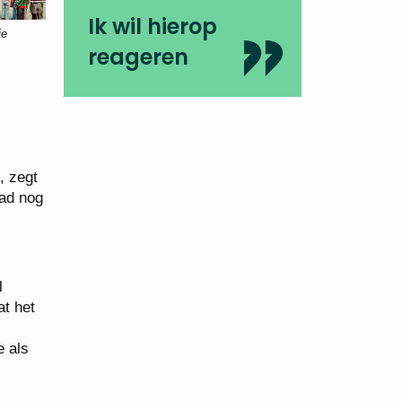
Ik wil hierop
ie
reageren
, zegt
had nog
l
at het
e als