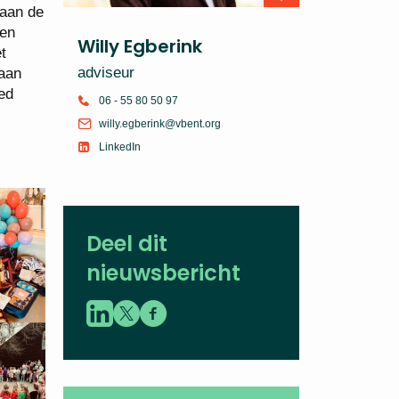
 aan de
en
Willy Egberink
t
adviseur
 aan
ed
06 - 55 80 50 97
willy.egberink@vbent.org
LinkedIn
Deel dit
nieuwsbericht