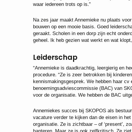
waar iedereen trots op is.”
Na zes jaar maakt Annemieke nu plaats voor e
bouwen op een mooie basis. Goed leiderscha
geraakt. Scholen in een dorp zijn echt onder
geheel. Ik heb gezien wat werkt en wat klopt
Leiderschap
“Annemieke is daadkrachtig, leergierig en hee
procedure. “Ze is zeer betrokken bij kinderen
kennismakingsgesprek. We hebben haar cv en
benoemingsadviescommissie (BAC) van SKOP
voor de organisatie. We hebben de BAC uitge
Annemiekes succes bij SKOPOS als bestuurder
vacature verder te kijken dan de eisen in het
organisatie. Ze is zichtbaar – of ‘present’, z
hanteren. Maar ze is ook zelfkritisch. Ze zie