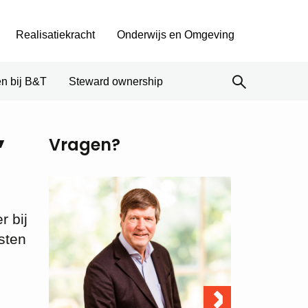
Realisatiekracht
Onderwijs en Omgeving
n bij B&T
Steward ownership
’
Vragen?
 bij
sten