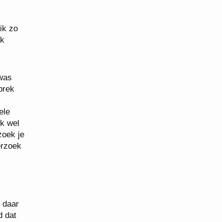
ik zo
ak
 was
prek
ele
ik wel
zoek je
erzoek
 daar
d dat