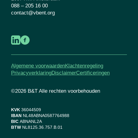
088 – 205 16 00
contact@vbent.org
Algemene voorwaarden
Klachtenregeling
Privacyverklaring
Disclaimer
Certificeringen
©2026 B&T Alle rechten voorbehouden
KVK
36044509
IBAN
NL48ABNA0587764988
BIC
ABNANL2A
BTW
NL8125.36.757.B.01