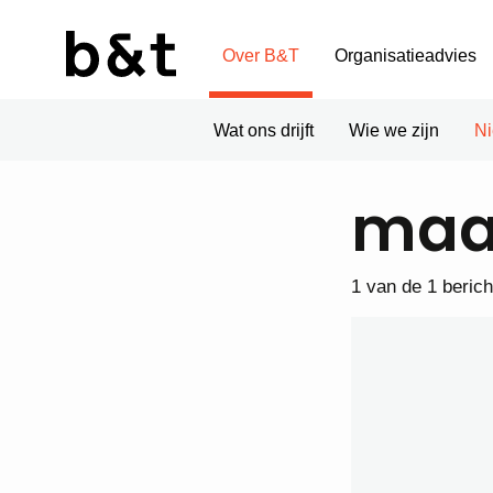
Over B&T
Organisatieadvies
Wat ons drijft
Wie we zijn
N
maa
1 van de 1 beric