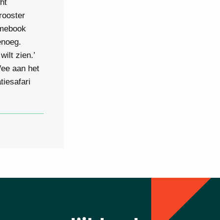
ht
rooster
omebook
enoeg.
ilt zien.’
Wee aan het
iesafari