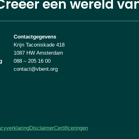
Creëer een wereld va
Contactgegevens
Krijn Taconiskade 418
1087 HW Amsterdam
g
088 – 205 16 00
contact@vbent.org
acyverklaring
Disclaimer
Certificeringen