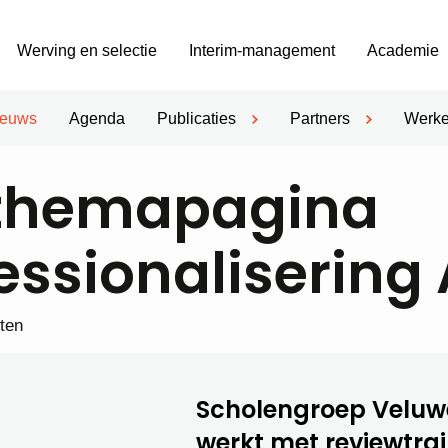
Werving en selectie
Interim-management
Academie
ieuws
Agenda
Publicaties
Partners
Werke
themapagina
essionalisering
hten
Scholengroep Velu
werkt met reviewtra