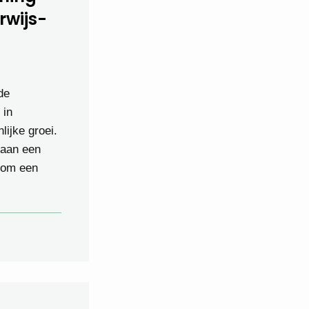
wijs­
de
 in
lijke groei.
 aan een
 om een