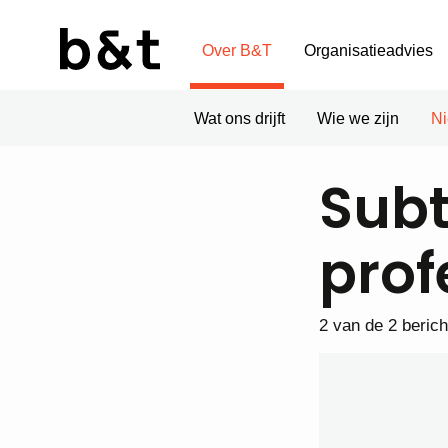
Over B&T
Organisatieadvies
Wat ons drijft
Wie we zijn
N
Sub
prof
2 van de 2 beric