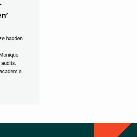
r
en’
 ze hadden
 Monique
audits,
 academie.