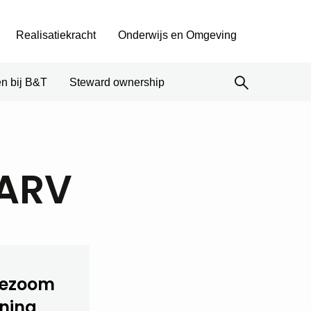
Realisatiekracht
Onderwijs en Omgeving
n bij B&T
Steward ownership
 ARV
wezoom
ining