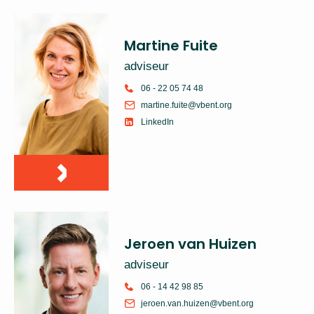
Martine Fuite
adviseur
06 - 22 05 74 48
martine.fuite@vbent.org
LinkedIn
Jeroen van Huizen
adviseur
06 - 14 42 98 85
jeroen.van.huizen@vbent.org