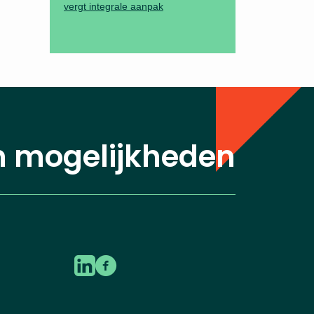
vergt integrale aanpak
n mogelijkheden