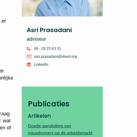
 er
Asri Prasadani
adviseur
06 - 28 25 63 31
asri.prasadani@vbent.org
LinkedIn
er
nlijke
Publicaties
vraag
Artikelen
: wat
Goede aansluiting van
en of
nieuwkomers op de arbeidsmarkt