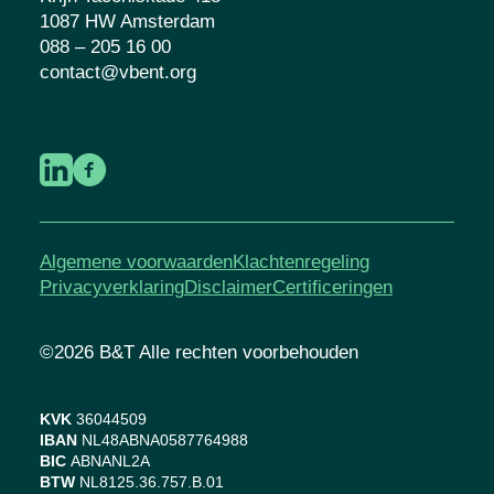
1087 HW Amsterdam
088 – 205 16 00
contact@vbent.org
Algemene voorwaarden
Klachtenregeling
Privacyverklaring
Disclaimer
Certificeringen
©2026 B&T Alle rechten voorbehouden
KVK
36044509
IBAN
NL48ABNA0587764988
BIC
ABNANL2A
BTW
NL8125.36.757.B.01