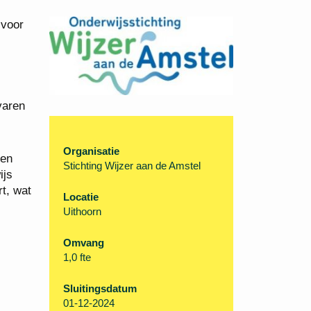
 voor
varen
Organisatie
een
Stichting Wijzer aan de Amstel
ijs
t, wat
Locatie
Uithoorn
Omvang
1,0 fte
Sluitingsdatum
01-12-2024