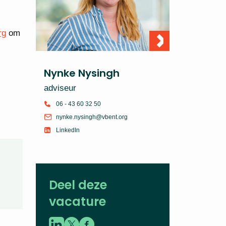
rg
om
Nynke Nysingh
adviseur
06 - 43 60 32 50
nynke.nysingh@vbent.org
LinkedIn
Deel deze
vacature