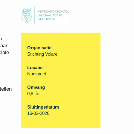
n
waar
Organisatie
ciale
Stichting Volare
Locatie
Nunspeet
Omvang
tellen
0,8 fte
Sluitingsdatum
16-02-2026