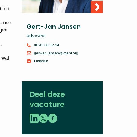
bied
Samen
Gert-Jan Jansen
ngen
adviseur
,
06 43 60 32 49
s
gert-jan.jansen@vbent.org
 wat
LinkedIn
Deel deze
vacature