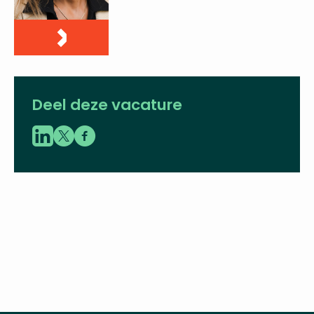
06 - 21 10 09 61
pauline.zwaal@vbent.org
LinkedIn
Deel deze vacature