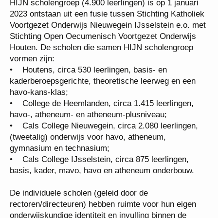
IJsselstein-Nieuwegein.
HIJN scholengroep (4.900 leerlingen) is op 1 januari
2023 ontstaan uit een fusie tussen Stichting
Katholiek Voortgezet Onderwijs Nieuwegein
IJsselstein e.o. met Stichting Open Oecumenisch
Voortgezet Onderwijs Houten. De scholen die
samen HIJN scholengroep vormen zijn:
• Houtens, circa 530 leerlingen, basis- en
kaderberoepsgerichte, theoretische leerweg en een
havo-kans-klas;
• College de Heemlanden, circa 1.415 leerlingen,
havo-, atheneum- en atheneum-plusniveau;
• Cals College Nieuwegein, circa 2.080 leerlingen,
(tweetalig) onderwijs voor havo, atheneum,
gymnasium en technasium;
• Cals College IJsselstein, circa 875 leerlingen,
basis, kader, mavo, havo en atheneum onderbouw.
De individuele scholen (geleid door de
rectoren/directeuren) hebben ruimte voor hun eigen