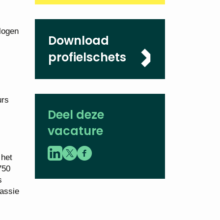
logen
Download
profielschets
urs
Deel deze
vacature
 het
750
s
passie