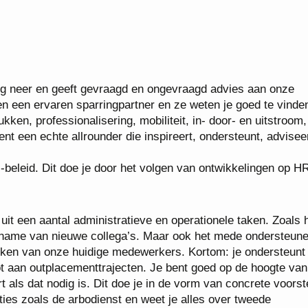
ig neer en geeft gevraagd en ongevraagd advies aan onze
n een ervaren sparringpartner en ze weten je goed te vinde
kken, professionalisering, mobiliteit, in- door- en uitstroom,
nt een echte allrounder die inspireert, ondersteunt, advisee
-beleid. Dit doe je door het volgen van ontwikkelingen op H
t een aantal administratieve en operationele taken. Zoals 
anname van nieuwe collega’s. Maar ook het mede ondersteun
kken van onze huidige medewerkers. Kortom: je ondersteunt
ot aan outplacementtrajecten. Je bent goed op de hoogte van
t als dat nodig is. Dit doe je in de vorm van concrete voorst
ies zoals de arbodienst en weet je alles over tweede