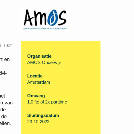
n. Dat
Organisatie
rt en
AMOS Onderwijs
RM-
Locatie
Amsterdam
het
Omvang
1,0 fte of 2x parttime
en van
 de
Sluitingsdatum
 de
23-10-2022
ellen.