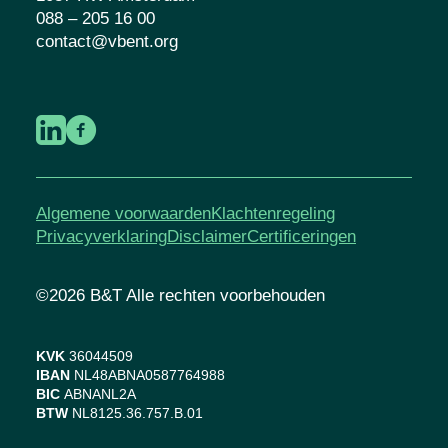
088 – 205 16 00
contact@vbent.org
Algemene voorwaarden
Klachtenregeling
Privacyverklaring
Disclaimer
Certificeringen
©2026 B&T Alle rechten voorbehouden
KVK
36044509
IBAN
NL48ABNA0587764988
BIC
ABNANL2A
BTW
NL8125.36.757.B.01