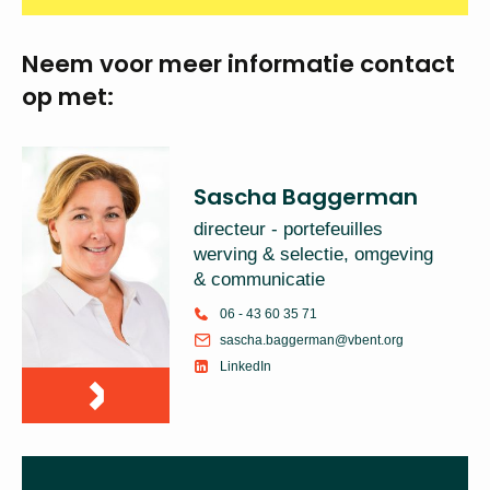
Locatie
Venlo
Sluitingsdatum
21-01-2024
Neem voor meer
informatie
contact op met:
Sascha Baggerman
directeur - portefeuilles
werving & selectie,
omgeving & communicatie
06 - 43 60 35 71
sascha.baggerman@vbent.org