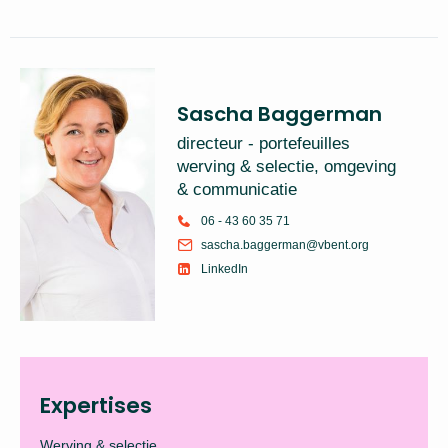
Sascha Baggerman
directeur - portefeuilles
werving & selectie, omgeving
& communicatie
06 - 43 60 35 71
sascha.baggerman@vbent.org
LinkedIn
Expertises
Werving & selectie