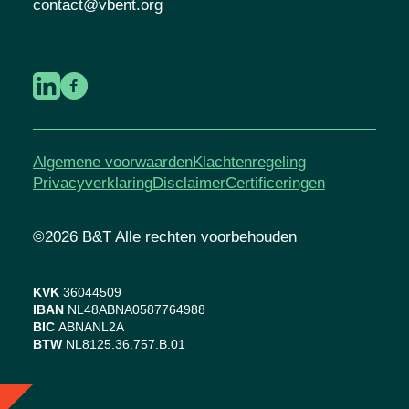
contact@vbent.org
Algemene voorwaarden
Klachtenregeling
Privacyverklaring
Disclaimer
Certificeringen
©2026 B&T Alle rechten voorbehouden
KVK
36044509
IBAN
NL48ABNA0587764988
BIC
ABNANL2A
BTW
NL8125.36.757.B.01