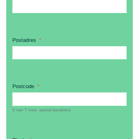
Postadres
*
Postcode
*
0 van 7 max. aantal karakters