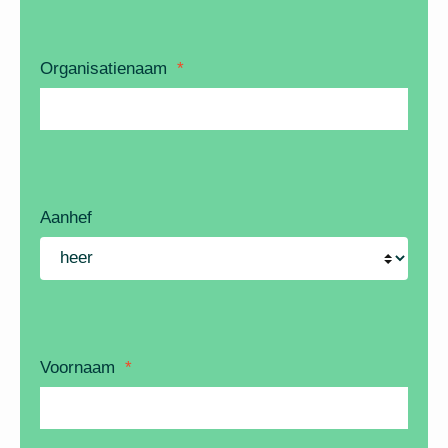
Organisatienaam
*
Aanhef
Voornaam
*