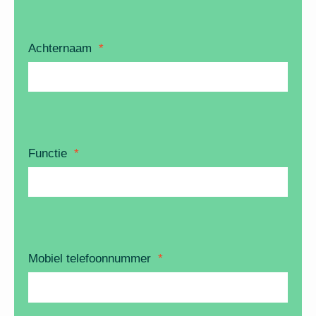
Achternaam
*
Functie
*
Mobiel telefoonnummer
*