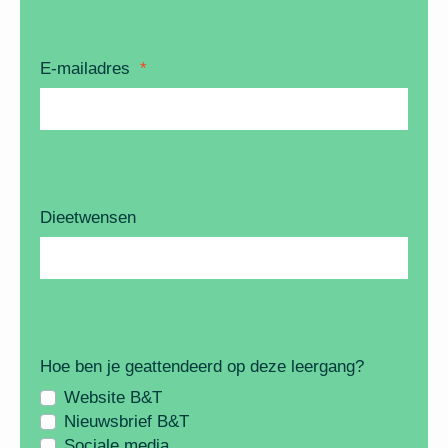
E-mailadres
*
Dieetwensen
Hoe ben je geattendeerd op deze leergang?
Website B&T
Nieuwsbrief B&T
Sociale media