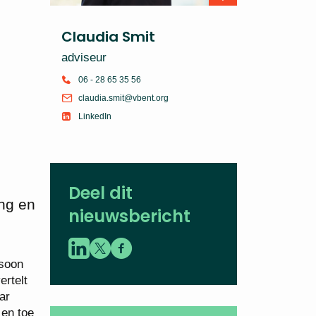
Claudia Smit
adviseur
06 - 28 65 35 56
claudia.smit@vbent.org
LinkedIn
Deel dit
ing en
nieuwsbericht
rsoon
ertelt
ar
 en toe