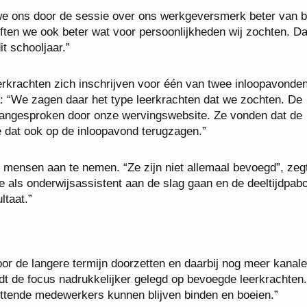
en we ons door de sessie over ons werkgeversmerk beter van 
ften we ook beter wat voor persoonlijkheden wij zochten. Da
t schooljaar.”
erkrachten zich inschrijven voor één van twee inloopavonde
a: “We zagen daar het type leerkrachten dat we zochten. De
 aangesproken door onze wervingswebsite. Ze vonden dat de
 dat ook op de inloopavond terugzagen.”
e mensen aan te nemen. “Ze zijn niet allemaal bevoegd”, zegt
ie als onderwijsassistent aan de slag gaan en de deeltijdpab
ltaat.”
r de langere termijn doorzetten en daarbij nog meer kanal
t de focus nadrukkelijker gelegd op bevoegde leerkrachten.
tende medewerkers kunnen blijven binden en boeien.”