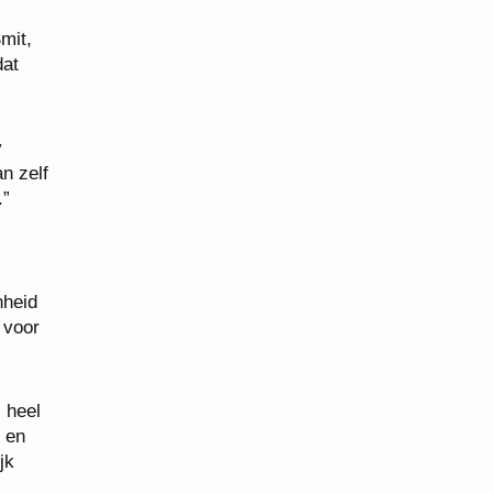
mit,
dat
y
n zelf
.”
nheid
 voor
 heel
 en
jk