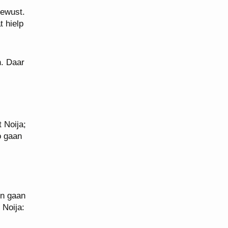
bewust.
t hielp
n. Daar
 Noija;
o gaan
en gaan
 Noija: