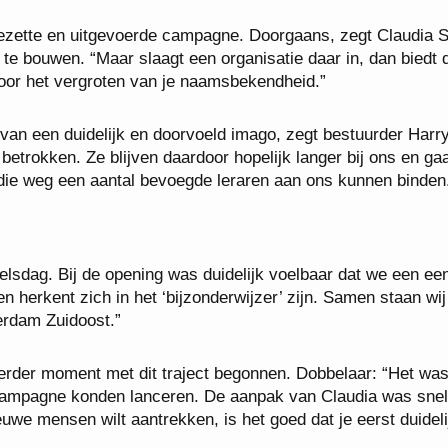
gezette en uitgevoerde campagne. Doorgaans, zegt Claudia S
 te bouwen. “Maar slaagt een organisatie daar in, dan biedt 
oor het vergroten van je naamsbekendheid.”
 van een duidelijk en doorvoeld imago, zegt bestuurder Harr
betrokken. Ze blijven daardoor hopelijk langer bij ons en gaa
die weg een aantal bevoegde leraren aan ons kunnen binden
lsdag. Bij de opening was duidelijk voelbaar dat we een ee
 herkent zich in het ‘bijzonderwijzer’ zijn. Samen staan wij
erdam Zuidoost.”
eerder moment met dit traject begonnen. Dobbelaar: “Het was
e campagne konden lanceren. De aanpak van Claudia was snel
euwe mensen wilt aantrekken, is het goed dat je eerst duideli