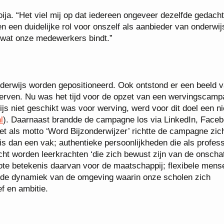
ija. “Het viel mij op dat iedereen ongeveer dezelfde gedach
en een duidelijke rol voor onszelf als aanbieder van onderwij
 wat onze medewerkers bindt.”
derwijs worden gepositioneerd. Ook ontstond er een beeld v
 werven. Nu was het tijd voor de opzet van een wervingscamp
s niet geschikt was voor werving, werd voor dit doel een n
l
). Daarnaast brandde de campagne los via LinkedIn, Faceb
t als motto ‘Word Bijzonderwijzer’ richtte de campagne zich
is dan een vak; authentieke persoonlijkheden die als profess
ht worden leerkrachten ‘die zich bewust zijn van de onscha
ote betekenis daarvan voor de maatschappij; flexibele mens
de dynamiek van de omgeving waarin onze scholen zich
ef en ambitie.