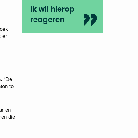
Ik wil hierop
reageren
zoek
 er
n. “De
ten te
ar en
ren die