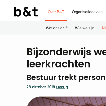
Over B&T
Organisatieadvies
Wat ons drijft
Wie we zijn
N
Bijzonderwijs w
leerkrachten
Bestuur trekt person
28 oktober 2018
Overig