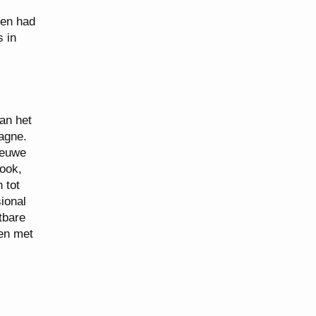
ten had
s in
an het
agne.
ieuwe
ook,
 tot
ional
tbare
en met