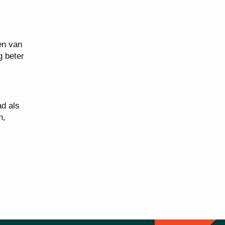
en van
g beter
ad als
n,