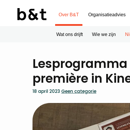
Over B&T
Organisatieadvies
Wat ons drijft
Wie we zijn
N
Lesprogramma ‘L
première in Kin
18 april 2023
Geen categorie