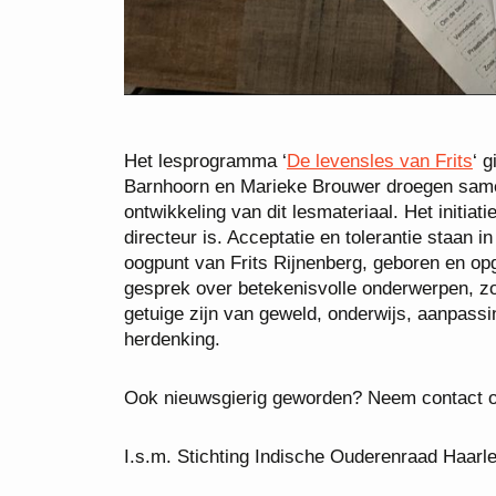
Het lesprogramma ‘
De levensles van Frits
‘ 
Barnhoorn en Marieke Brouwer droegen same
ontwikkeling van dit lesmateriaal. Het initi
directeur is. Acceptatie en tolerantie staan i
oogpunt van Frits Rijnenberg, geboren en opg
gesprek over betekenisvolle onderwerpen, zo
getuige zijn van geweld, onderwijs, aanpass
herdenking.
Ook nieuwsgierig geworden? Neem contact 
I.s.m. Stichting Indische Ouderenraad Haarl