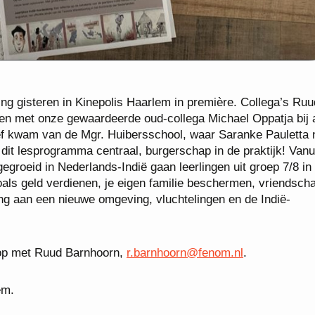
ging gisteren in Kinepolis Haarlem in première. Collega’s Ruu
n met onze gewaardeerde oud-collega Michael Oppatja bij 
atief kwam van de Mgr. Huibersschool, waar Saranke Pauletta 
n dit lesprogramma centraal, burgerschap in de praktijk! Vanu
egroeid in Nederlands-Indië gaan leerlingen uit groep 7/8 in
als geld verdienen, je eigen familie beschermen, vriendsch
ing aan een nieuwe omgeving, vluchtelingen en de Indië-
op met Ruud Barnhoorn,
r.barnhoorn@fenom.nl
.
em.