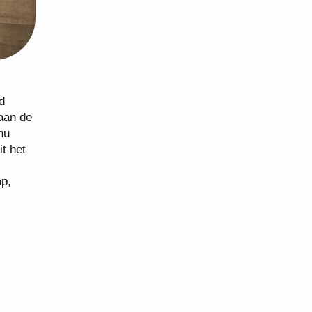
d
aan de
nu
it het
ap,