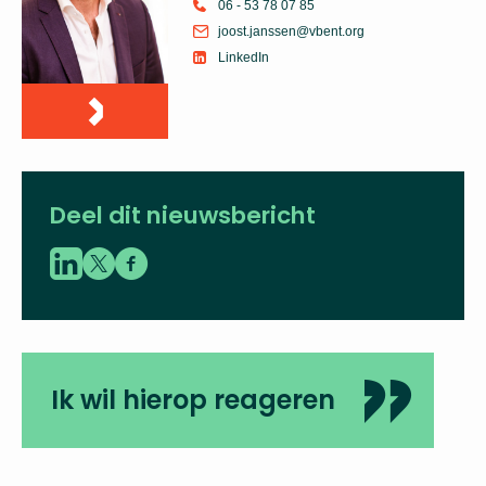
06 - 53 78 07 85
joost.janssen@vbent.org
LinkedIn
Deel dit nieuwsbericht
Ik wil hierop reageren