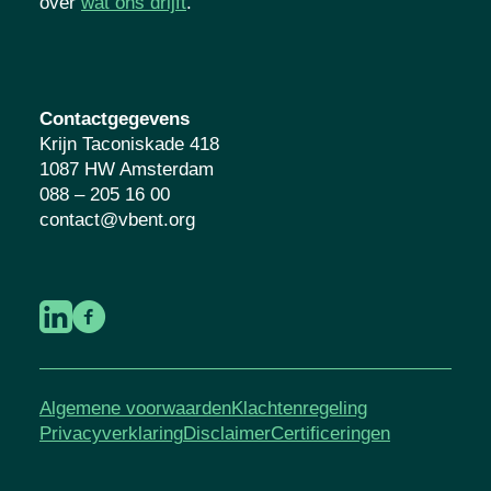
over
wat ons drijft
.
Contactgegevens
Krijn Taconiskade 418
1087 HW Amsterdam
088 – 205 16 00
contact@vbent.org
Algemene voorwaarden
Klachtenregeling
Privacyverklaring
Disclaimer
Certificeringen