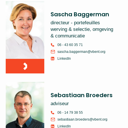
Sascha Baggerman
directeur - portefeuilles
werving & selectie, omgeving
& communicatie
06 - 43 60 35 71
sascha.baggerman@vbent.org
LinkedIn
Sebastiaan Broeders
adviseur
06 - 14 79 38 55
sebastiaan.broeders@vbent.org
LinkedIn