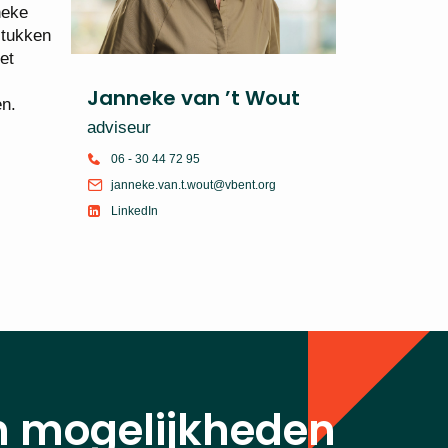
neke
stukken
et
Janneke van ’t Wout
en.
adviseur
06 - 30 44 72 95
janneke.van.t.wout@vbent.org
LinkedIn
n mogelijkheden