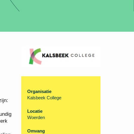
Organisatie
Kalsbeek College
ijn:
Locatie
undig
Woerden
terk
Omvang