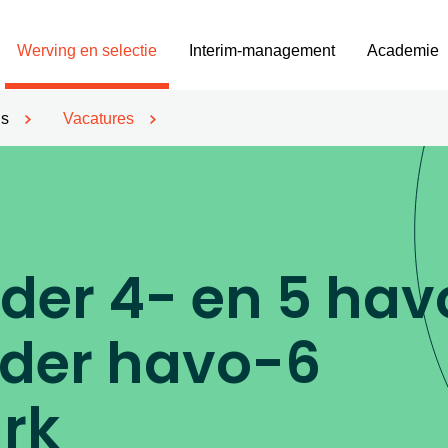
Werving en selectie
Interim-management
Academie
’s
Vacatures
ider 4- en 5 hav
ider havo-6
rk