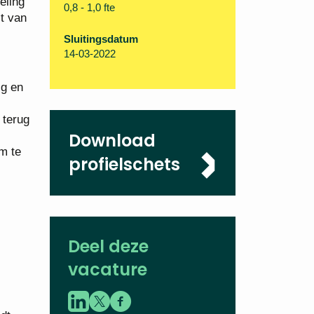
eling
0,8 - 1,0 fte
it van
Sluitingsdatum
14-03-2022
ig en
 terug
Download
m te
profielschets
Deel deze
vacature