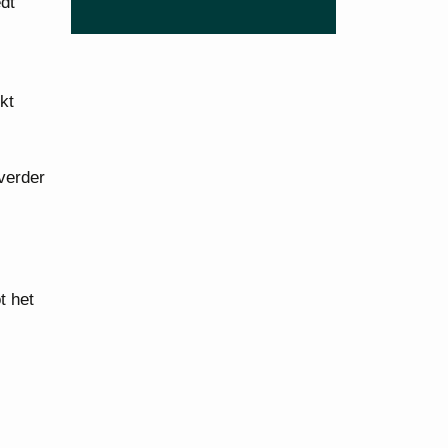
dt
kt
verder
t het