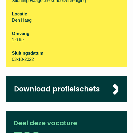
Stichting Haagsche schoolvereeniging
Locatie
Den Haag
Omvang
1.0 fte
Sluitingsdatum
03-10-2022
Download profielschets
Deel deze vacature