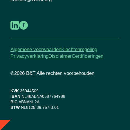
Algemene voorwaarden
Klachtenregeling
Privacyverklaring
Disclaimer
Certificeringen
©2026 B&T Alle rechten voorbehouden
KVK
36044509
IBAN
NL48ABNA0587764988
BIC
ABNANL2A
BTW
NL8125.36.757.B.01