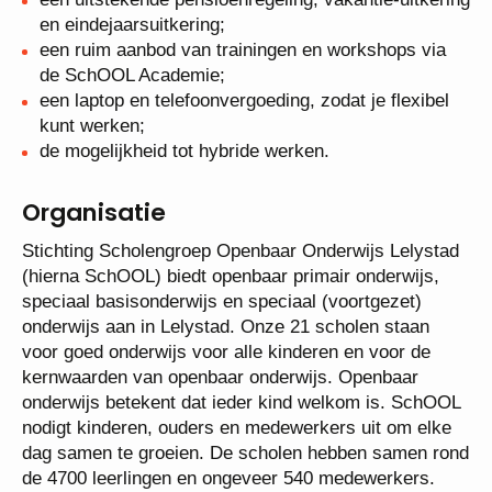
een salaris volgens cao PO, schaal D14 (€
6.517,00 - € 8.708,00 bij een 40-urige werkweek);
een jaarcontract met de intentie om dit om te
zetten naar een vast dienstverband;
een uitstekende pensioenregeling, vakantie-
uitkering en eindejaarsuitkering;
een ruim aanbod van trainingen en workshops via
de SchOOL Academie;
een laptop en telefoonvergoeding, zodat je flexibel
kunt werken;
de mogelijkheid tot hybride werken.
Organisatie
Stichting Scholengroep Openbaar Onderwijs
Lelystad (hierna SchOOL) biedt openbaar primair
onderwijs, speciaal basisonderwijs en speciaal
(voortgezet) onderwijs aan in Lelystad. Onze 21
scholen staan voor goed onderwijs voor alle