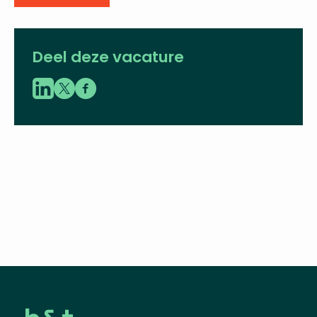
Koen Plasmeijer
adviseur
06 - 43 60 33 86
koen.plasmeijer@vbent.org
LinkedIn
Deel deze vacature