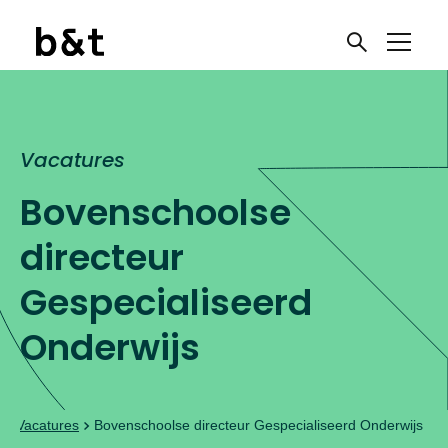
Vacatures
Ben je toe aan een
Bovenschoolse
nieuwe uitdaging?
directeur
Gespecialiseerd
Meld je aan voor onze
vacaturenieuwsbrief
Onderwijs
Onderwijswerk!
e
Vacatures
Bovenschoolse directeur Gespecialiseerd Onderwijs