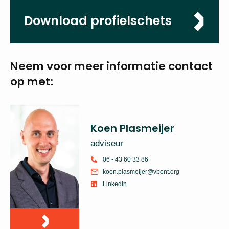
Lelystad
Omvang
0,8-1,0 fte
Sluitingsdatum
25-01-2026
Download
profielschets
Neem voor meer
informatie
contact op met: