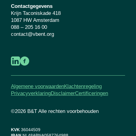
kansrijke toekomst voor kinderen en
jongeren. Lees meer over
wat ons drijft
.
Contactgegevens
Krijn Taconiskade 418
1087 HW Amsterdam
088 – 205 16 00
contact@vbent.org
Algemene voorwaarden
Klachtenregeling
Privacyverklaring
Disclaimer
Certificeringen