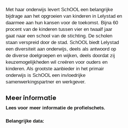
kinderen en voor de kernwaarden van openbaar
onderwijs. Openbaar onderwijs betekent dat ieder
kind welkom is. SchOOL nodigt kinderen, ouders en
medewerkers uit om elke dag samen te groeien. De
scholen hebben samen rond de 4700 leerlingen en
ongeveer 540 medewerkers.
Met haar onderwijs levert SchOOL een belangrijke
bijdrage aan het opgroeien van kinderen in Lelystad
en daarmee aan hun kansen voor de toekomst. Bijna
60 procent van de kinderen tussen vier en twaalf
jaar gaat naar een school van de stichting. De
scholen staan verspreid door de stad. SchOOL biedt
Lelystad een diversiteit aan onderwijs, deels als
antwoord op de diverse doelgroepen en wijken,
deels doordat zij keuzemogelijkheden wil creëren
voor ouders en kinderen. Als grootste aanbieder in
het primair onderwijs is SchOOL een invloedrijke
samenwerkingspartner en werkgever.