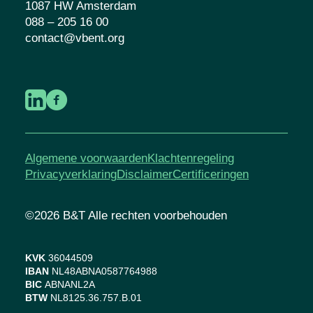
1087 HW Amsterdam
088 – 205 16 00
contact@vbent.org
Algemene voorwaarden
Klachtenregeling
Privacyverklaring
Disclaimer
Certificeringen
©2026 B&T Alle rechten voorbehouden
KVK
36044509
IBAN
NL48ABNA0587764988
BIC
ABNANL2A
BTW
NL8125.36.757.B.01