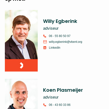
Neem voor meer
informatie
contact op met:
Willy Egberink
adviseur
06 - 55 80 50 97
willy.egberink@vbent.org
LinkedIn
Koen Plasmeijer