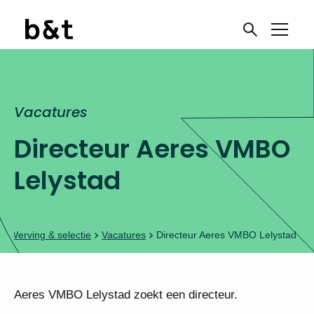
Vacatures
Ben je toe aan een
Directeur Aeres
nieuwe uitdaging?
VMBO Lelystad
Meld je aan voor onze
vacaturenieuwsbrief
Werving & selectie
Vacatures
Directeur Aeres VMBO Lelystad
Onderwijswerk!
Aeres VMBO Lelystad zoekt een directeur.