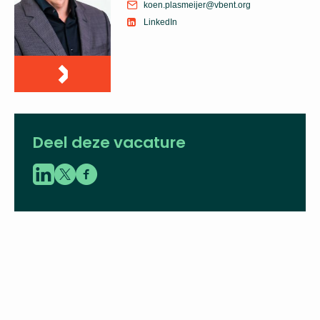
adviseur
06 - 43 60 33 86
koen.plasmeijer@vbent.org
LinkedIn
Deel deze vacature